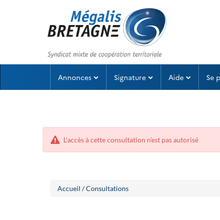
Aller
Aller
Annonces
Signature
Aide
Se 
au
au
menu
contenu
L'accès à cette consultation n'est pas autorisé
Accueil
/
Consultations