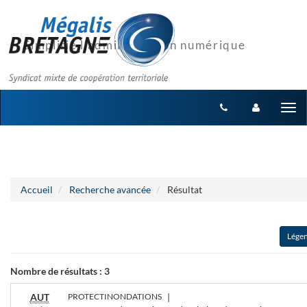
Aller au menu
Aller au contenu
Tog
nav
Accueil
Recherche avancée
Résultat
Lége
Nombre de résultats :
3
AUT
PROTECTINONDATIONS
|