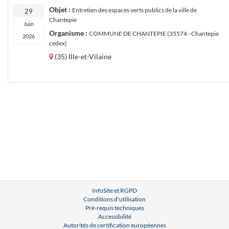
Objet :
Entretien des espaces verts publics de la ville de
29
Chantepie
Juin
Organisme :
COMMUNE DE CHANTEPIE (35574 - Chantepie
2026
cedex)
(35) Ille-et-Vilaine
InfoSite et RGPD
Conditions d'utilisation
Pré-requis techniques
Accessibilité
Autorités de certification européennes