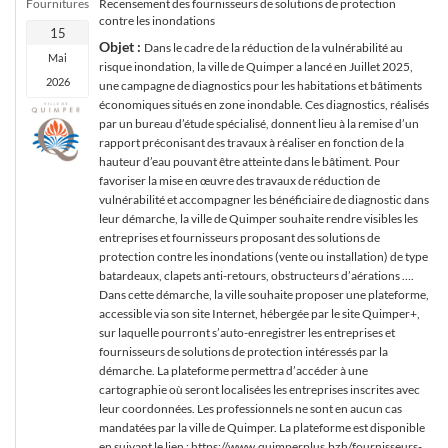
Fournitures
Recensement des fournisseurs de solutions de protection
contre les inondations
15
Objet :
Dans le cadre de la réduction de la vulnérabilité au
Mai
risque inondation, la ville de Quimper a lancé en Juillet 2025,
2026
une campagne de diagnostics pour les habitations et bâtiments
économiques situés en zone inondable. Ces diagnostics, réalisés
par un bureau d’étude spécialisé, donnent lieu à la remise d’un
rapport préconisant des travaux à réaliser en fonction de la
hauteur d’eau pouvant être atteinte dans le bâtiment. Pour
favoriser la mise en œuvre des travaux de réduction de
vulnérabilité et accompagner les bénéficiaire de diagnostic dans
leur démarche, la ville de Quimper souhaite rendre visibles les
entreprises et fournisseurs proposant des solutions de
protection contre les inondations (vente ou installation) de type
batardeaux, clapets anti-retours, obstructeurs d’aérations ….
Dans cette démarche, la ville souhaite proposer une plateforme,
accessible via son site Internet, hébergée par le site Quimper+,
sur laquelle pourront s’auto-enregistrer les entreprises et
fournisseurs de solutions de protection intéressés par la
démarche. La plateforme permettra d’accéder à une
cartographie où seront localisées les entreprises inscrites avec
leur coordonnées. Les professionnels ne sont en aucun cas
mandatées par la ville de Quimper. La plateforme est disponible
en suivant le lien : https://www.quimperplus.bzh/fournisseurs-