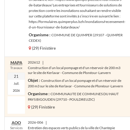
de-batardeaux/ Les entreprises et fournisseurs de solutions de
protection contre les inondations souhaitant se rendre visible
sur cette plateforme sont invités à s’inscrire en suivant le lien :
https://formulaires.quimperplus.bzh/inondations/recensement-
d-un-fournisseur-de-batardeaux/
Organisme :
COMMUNE DE QUIMPER (29107 - QUIMPER
CEDEX)
(29) Finistère
MAPA
202612
|
Travaux
Construction d’un local pompage et d'un réservoir de 200 m3
sur le site de Kerlavar - Commune de Plonéour-Lanvern
21
Objet :
Construction d’un local pompage et d'un réservoir de
Juil.
200 m3 sur le site de Kerlavar - Commune de Plonéour-Lanvern
2026
Organisme :
COMMUNAUTE DE COMMUNES DU HAUT
PAYS BIGOUDEN (29710 - POULDREUZIC)
(29) Finistère
AOO
2026-006
|
Services
Entretien des espaces verts publics de la ville de Chantepie