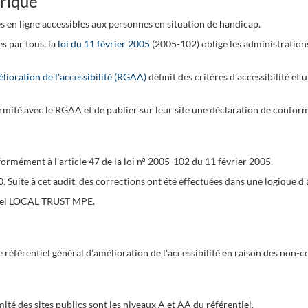
érique
es en ligne accessibles aux personnes en situation de handicap.
es par tous, la
loi du 11 février 2005
(2005-102) oblige les administration
élioration de l'accessibilité (RGAA)
définit des critères d'accessibilité et
mité avec le RGAA et de publier sur leur site une déclaration de conformité
ormément à l'article 47 de la loi n° 2005-102 du 11 février 2005.
20. Suite à cet audit, des corrections ont été effectuées dans une logique 
iciel LOCAL TRUST MPE.
référentiel général d'amélioration de l'accessibilité en raison des non-
ité des sites publics sont les niveaux A et AA du référentiel.