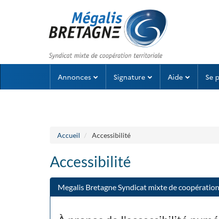
Aller au menu
Aller au contenu
Annonces
Signature
Aide
Se 
Accueil
Accessibilité
Accessibilité
Megalis Bretagne Syndicat mixte de coopération 