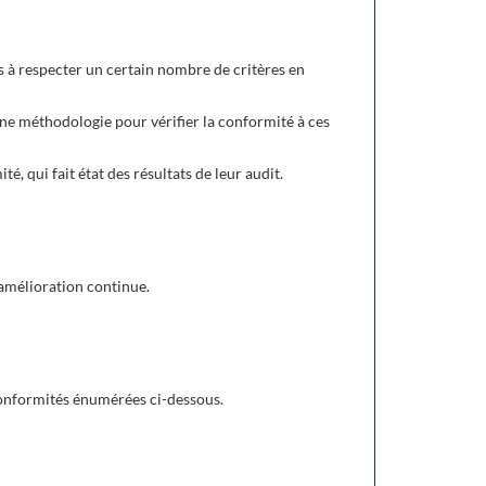
s à respecter un certain nombre de critères en
 une méthodologie pour vérifier la conformité à ces
, qui fait état des résultats de leur audit.
d'amélioration continue.
conformités énumérées ci-dessous.