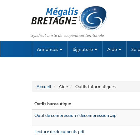
Aller au menu
Aller au contenu
Annonces
Signature
Aide
Se 
Accueil
Aide
Outils informatiques
Outils bureautique
Outil de compression / décompression .zip
Lecture de documents pdf