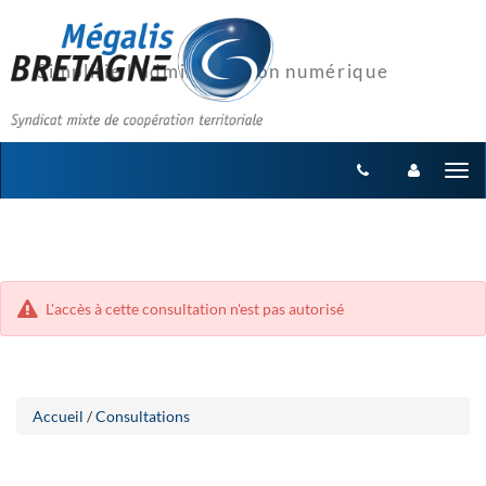
Aller
Aller
Tog
au
au
menu
nav
contenu
L'accès à cette consultation n'est pas autorisé
Accueil
/
Consultations