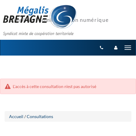
Aller
Aller
Tog
au
au
menu
nav
contenu
L'accès à cette consultation n'est pas autorisé
Accueil
/
Consultations