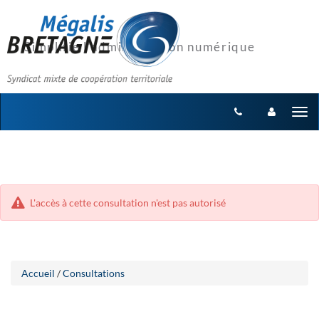
Aller
Aller
Tog
au
au
menu
nav
contenu
L'accès à cette consultation n'est pas autorisé
Accueil
/
Consultations