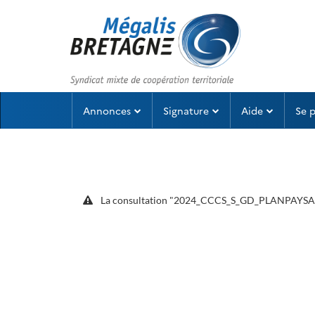
Aller au menu
Aller au contenu
Annonces
Signature
Aide
Se 
La consultation "2024_CCCS_S_GD_PLANPAYSAGES - 