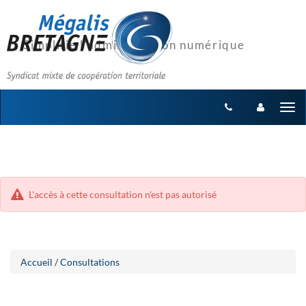
Aller
Aller
Tog
au
au
menu
nav
contenu
L'accès à cette consultation n'est pas autorisé
Accueil
/
Consultations