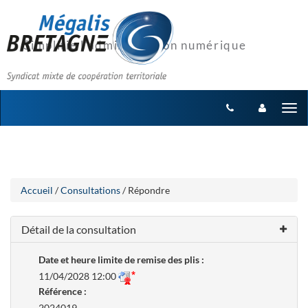
Aller
Aller
Tog
au
au
menu
nav
contenu
Accueil
/
Consultations
/ Répondre
Détail de la consultation
Date et heure limite de remise des plis :
11/04/2028 12:00
Référence :
2024019