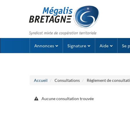
Aller au menu
Aller au contenu
Annonces
Signature
Aide
Se 
Accueil
Consultations
Règlement de consultat
Aucune consultation trouvée