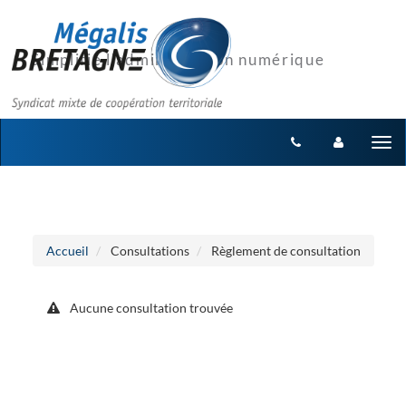
Aller au menu
Aller au contenu
Tog
nav
Accueil
Consultations
Règlement de consultation
Aucune consultation trouvée