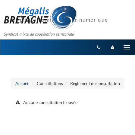
Aller au menu
Aller au contenu
Tog
nav
Accueil
Consultations
Règlement de consultation
Aucune consultation trouvée