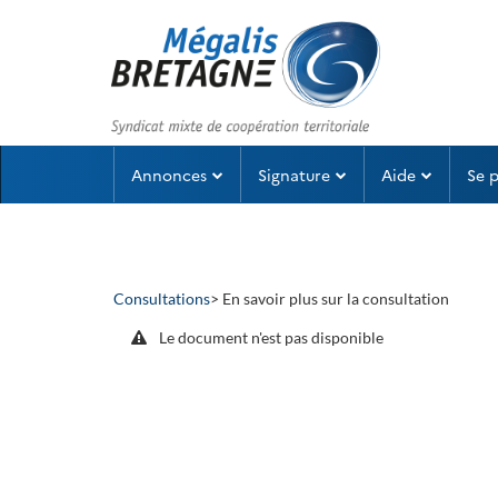
Aller au menu
Aller au contenu
Annonces
Signature
Aide
Se 
Consultations
> En savoir plus sur la consultation
Le document n'est pas disponible