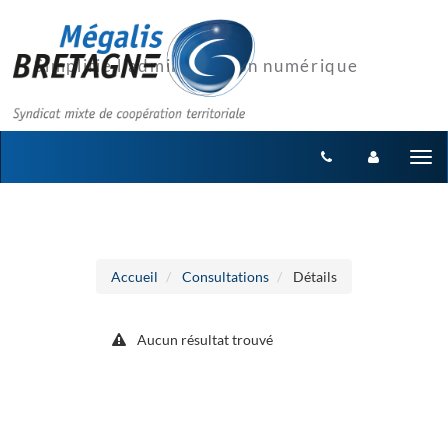
Aller au menu
Aller au contenu
Tog
nav
Accueil
Consultations
Détails
Aucun résultat trouvé