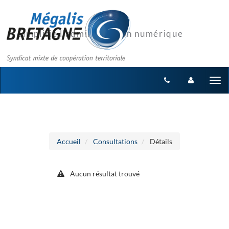
Aller au menu
Aller au contenu
Tog
nav
Accueil
Consultations
Détails
Aucun résultat trouvé