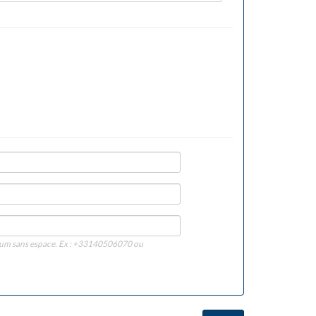
imum sans espace. Ex : +33140506070 ou