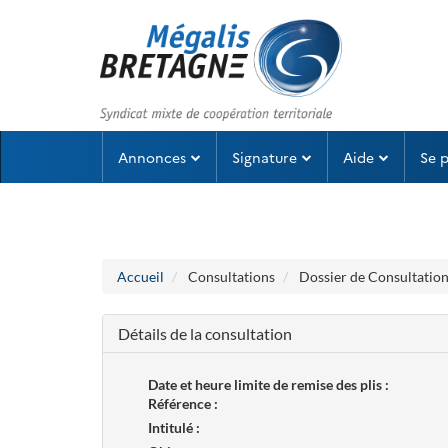
Aller au menu
Aller au contenu
Annonces
Signature
Aide
Se 
Accueil
Consultations
Dossier de Consultation
Détails de la consultation
Date et heure limite de remise des plis :
Référence :
Intitulé :