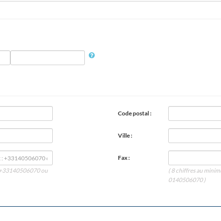
Code postal :
Ville :
Fax :
 : +33140506070 ou
( 8 chiffres au min
0140506070 )