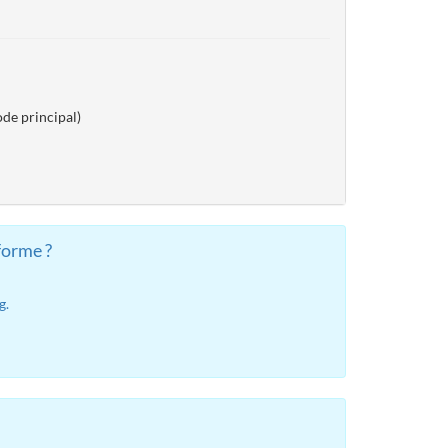
de principal)
forme ?
g.