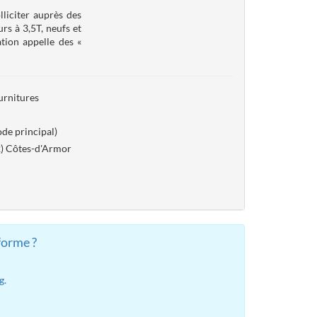
liciter auprès des
rs à 3,5T, neufs et
tion appelle des «
urnitures
de principal)
2) Côtes-d'Armor
forme ?
g.