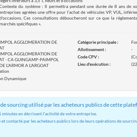
légers inférieurs à 3,5 T, neufs et d’occasions
Contexte du système : Il permettra pendant une durée de 8 ans de sol
entreprises agréées une offre pour l’achat de véhicules VP, VUL, inférieu
d’occasions. Ces consultations déboucheront sur ce que la règlementa
marchés spécifiques ».
IMPOL AGGLOMERATION DE
Catégorie principale :
Fo
AT
Allotissement :
-
IMPOL AGGLOMERATION DE
Code CPV :
(Co
OAT - CA GUINGAMP-PAIMPOL
Lieu d'exécution :
(2
E L'ARMOR A L'ARGOAT
ation
ion Dynamique
de sourcing utilisé par les acheteurs publics de cette plate
minutes en décrivant l'activité de votre entreprise.
 et contacté par les acheteurs publics lors de leurs opérations de sourcin