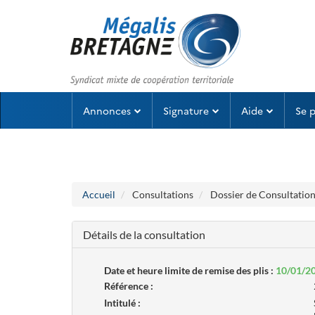
Aller au menu
Aller au contenu
Annonces
Signature
Aide
Se 
Accueil
Consultations
Dossier de Consultation
Détails de la consultation
Date et heure limite de remise des plis :
10/01/2
Référence :
Intitulé :