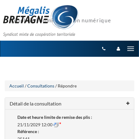
Aller
Aller
Tog
au
au
menu
nav
contenu
Accueil
/
Consultations
/ Répondre
Détail de la consultation
Date et heure limite de remise des plis :
21/11/2029 12:00
Référence :
25141