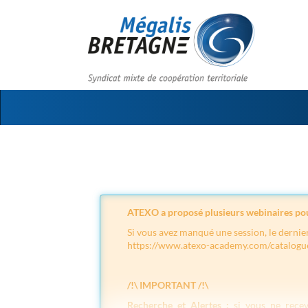
Aller au menu
Aller au contenu
ATEXO a proposé plusieurs
webinaires pou
Si vous avez manqué une session, le dernier
https://www.atexo-academy.com/catalog
/!\ IMPORTANT /!\
Recherche et Alertes :
si vous ne rece