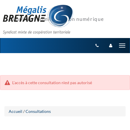
Aller
Aller
Tog
au
au
menu
nav
contenu
L'accès à cette consultation n'est pas autorisé
Accueil
/
Consultations