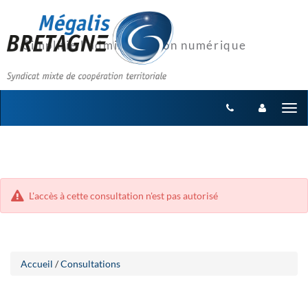
Aller
Aller
Tog
au
au
menu
nav
contenu
L'accès à cette consultation n'est pas autorisé
Accueil
/
Consultations