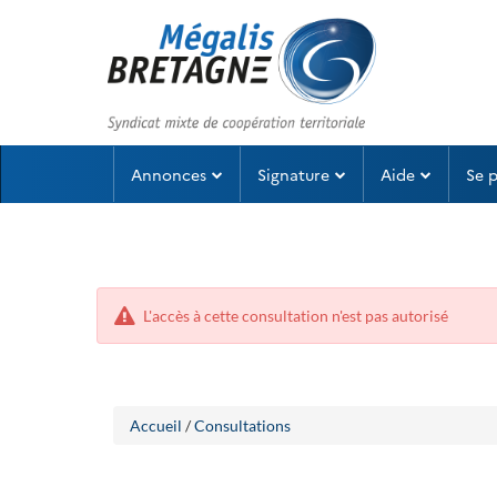
Aller
Aller
Annonces
Signature
Aide
Se 
au
au
menu
contenu
L'accès à cette consultation n'est pas autorisé
Accueil
/
Consultations