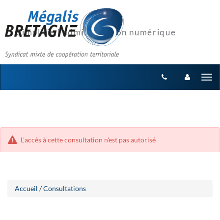
Aller
Aller
Tog
au
au
menu
nav
contenu
L'accès à cette consultation n'est pas autorisé
Accueil
/
Consultations