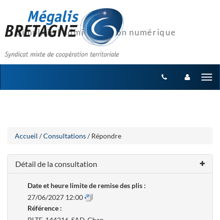
Aller
Aller
Tog
au
au
menu
nav
contenu
Accueil
/
Consultations
/ Répondre
Détail de la consultation
Date et heure limite de remise des plis :
27/06/2027 12:00
Référence :
PLTF-144216-SAD-Chap