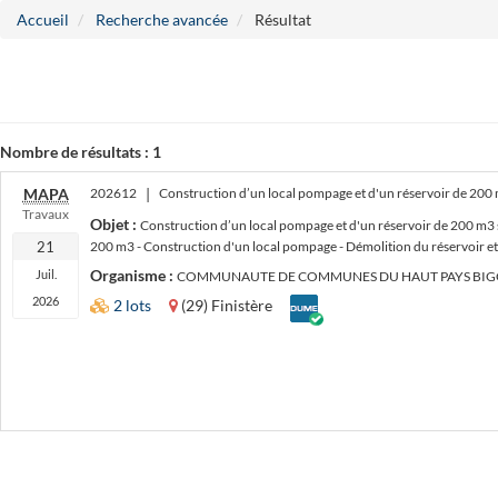
Accueil
Recherche avancée
Résultat
Nombre de résultats :
1
MAPA
202612
|
Construction d’un local pompage et d'un réservoir de 200
Travaux
Objet :
Construction d’un local pompage et d'un réservoir de 200 m3 
21
200 m3 - Construction d'un local pompage - Démolition du réservoir et
Organisme :
Juil.
COMMUNAUTE DE COMMUNES DU HAUT PAYS BIGO
2026
DUME
2 lots
(29) Finistère
défini
par
l'acheteur